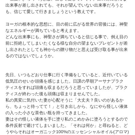
出来事が差し出されても、それが望んでいない出来事だろうと
も、信じて愛して行きましょうという教えです。
ヨーガの根本的な思想に、目の前に広がる世界の背後には、神聖
なエネルギーが満ちていると考えます。
どんな出来事にも、神聖さが満ちていると信じる事で、例え目の
前に拒絶してしまいたくなる様な自分の望まないプレゼントが差
し出されたとしても神からの贈り物だと思えば受け取る事が出来
るのではないでしょうか。
先日、いつもどおり仕事に行く準備をしていると、近付いている
低気圧のせいか頭痛を感じました。日課の早朝アーサナプラク
ティスをすれば頭痛も収まるだろうと思っていましたが、プラク
ティスが終わった後も頭痛は収まりませんでした。
私の異変に気付いた妻が心配そうに「大丈夫？良いのがあるか
ら、ちょっと待ってて！」と引き出しから、なにやら怪しい液体
の入った小さな茶色い瓶を持ってきました。
妻はその怪しい液体を手に塗り私のこめかみに塗ろうとするので
条件反射で避けてしまいました。「それは何か」と尋ねると、ど
うやらそれはオーガニック100%のエッセンシャルオイル(アロマ)