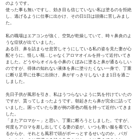
のようです。
使った事も無いですし、効き目も信じていない私は塗るのを拒絶
し、逃げるように仕事に出かけ、その日1日は頭痛に苦しみまし
た。
私の職場はエアコンが強く、空気が乾燥していて、時々鼻炎のよ
うな症状が出ていました。
ある日、鼻を詰まらせ息苦しそうにしている私の姿を見た妻が心
配そうに、怪しい瓶...じゃなくアロマオイルを持って近付いてき
ました。どうやらオイルを小鼻のくぼみに塗ると鼻が通るらしい
のですが、得体の知れない液体を鼻に塗りたくない一身で、丁重
に断り足早に仕事に出掛け、鼻がすっきりしないまま1日を過ご
しました。
先日子供が風邪を引き、私はうつらないように気を付けていたの
ですが、貰ってしまったようです。朝起きたら鼻が完全に詰って
いました。困っていたら妻が例の茶色の瓶を持って近付いてきま
した。
「またアロマか～」と思い、丁重に断ろうとしました。ですが、
何度もアロマを差し出してくる妻の姿が、いつも青い服を着てい
るからか、それとも風邪で頭がボーっとするせいなのか、バガ