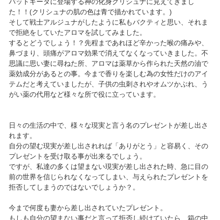
バットギータに登場する神の化身クリシュナに見えてきまし
た！！(クリシュナの肌の色は青で描かれています。)
そして戦士アルジュナがしたように私もバクティと思い、それま
で拒絶をしていたアロマを試してみました。
するとどうでしょう！？先程まであれほど辛かった喉の痛みや、
鼻づまり、頭痛がアロマ効果で消えてなくなっていきました。不
思議に思い妻に尋ねた所、アロマは薬草から作られた天然の油で
薬効成分があるとの事。今まで香りを楽しむ為の女性だけのアイ
テムだと考えていましたが、子供の虫刺されやオムツかぶれ、う
がい薬の代用など様々な所で役に立っています。
日々の生活の中で、様々な現実と言う名のプレゼントが差し出さ
れます。
自分の望む現実が差し出されれば「ありがとう」と容易く、その
プレゼントを受け取る事が出来るでしょう。
ですが、私達の多くは望まない現実が差し出された時、急に目の
前の世界を信じられなくなってしまい、与えられたプレゼントを
拒否してしまうのではないでしょうか？。
今まで何度も妻から差し出されていたプレゼント。
もしも自分の望まない事だと言って拒否し続けていたら、箱の中