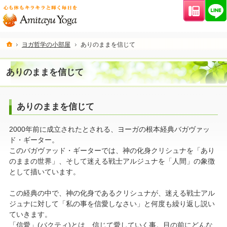
連絡先
ホーム
ヨガ哲学の小部屋
ありのままを信じて
ありのままを信じて
ありのままを信じて
2000年前に成立されたとされる、ヨーガの根本経典バガヴァッ
ド・ギーター。
このバガヴァッド・ギーターでは、神の化身クリシュナを「あり
のままの世界」、そして迷える戦士アルジュナを「人間」の象徴
として描いています。
この経典の中で、神の化身であるクリシュナが、迷える戦士アル
ジュナに対して「私の事を信愛しなさい」と何度も繰り返し説い
ていきます。
「信愛」(バクティ)とは、信じて愛していく事。目の前にどんな