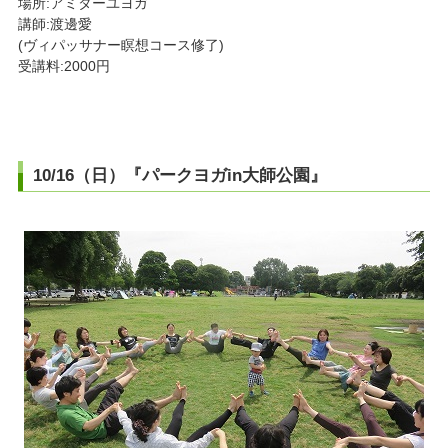
場所:アミターユヨガ
講師:渡邊愛
(ヴィパッサナー瞑想コース修了)
受講料:2000円
10/16（日）『パークヨガin大師公園』