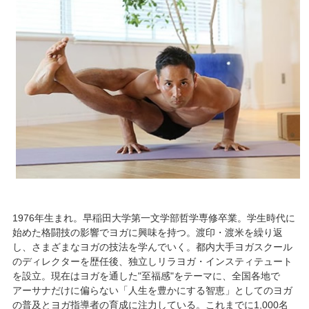
1976年生まれ。早稲田大学第一文学部哲学専修卒業。学生時代に
始めた格闘技の影響でヨガに興味を持つ。渡印・渡米を繰り返
し、さまざまなヨガの技法を学んでいく。都内大手ヨガスクール
のディレクターを歴任後、独立しリラヨガ・インスティテュート
を設立。現在はヨガを通した"至福感"をテーマに、全国各地で
アーサナだけに偏らない「人生を豊かにする智恵」としてのヨガ
の普及とヨガ指導者の育成に注力している。これまでに1,000名