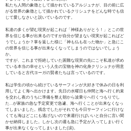
私たち人間の象徴として描かれているアルジュナが、目の前に広
がる世界の象徴として描かれているクリシュナをどんな時でも信
じて愛しなさいと説いているのです。
私達の多くが望む現実が起これば「神様ありがとう！」とこの世
界を信じる事が出来るのですが自分が望まない現実が起こればど
うでしょうか？掌を返した様に「神も仏も在った物か」と急にこ
の世界を信じる事が出来なくなってしまうのではないでしょう
か。
ですが、これまで拒絶していた困難な現実の先にこそ私達が求め
ている本当の幸せという人生の宝物を神の化身クリシュナが用意
していると古代ヨーガの賢者たちは言っているのです。
私は学生の頃から続けているサーフィンが大好きで休みの日を利
用してよく海へ出かけます。先日の水曜日も仲間と海へ行く約束
を交わし夜のうちに準備を整え朝から波乗りへ行くつもりでし
た...が家族の急な予定変更で急遽、海へ行くことが出来なくなっ
てしまいました。残念でしたがそれでも今日サーフィンに行けな
くても海はどこにも逃げないので来週行けばいいと自分に言い聞
かせ納得しました。しかし次の週も急に予定が入ってしまい行く
事が出来なくなってしまいました(涙)。