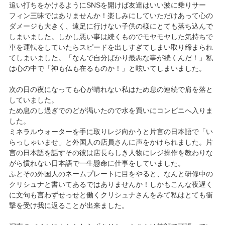
追い打ちをかけるようにSNSを開けば友達はいい波に乗りサー
フィン三昧ではありませんか！楽しみにしていただけあって心の
ダメージも大きく、遠足に行けない子供の様にとても落ち込んで
しまいました。しかし悪い事は続くものでモヤモヤした気持ちで
車を運転をしていたらスピードを出しすぎてしまい取り締まられ
てしまいました。「なんで自分ばかり最悪な事が続くんだ！」私
は心の中で「神も仏も在るものか！」と呟いてしまいました。
次の日の夜になっても心が晴れない私はため息の連続で肩を落と
していました。
ため息のし過ぎでのどが渇いたので水を買いにコンビニへ入りま
した。
ミネラルウォーターを手に取りレジ向かうと片言の日本語で「い
らっしゃいませ」と外国人の店員さんに声をかけられました。片
言の日本語を話すその彼は店長らしき人物にレジ操作を教わりな
がら慣れない日本語で一生懸命に仕事をしていました。
ふとその外国人のネームプレートに目をやると、なんと研修中の
クリシュナと書いてあるではありませんか！しかもこんな夜遅く
に文句も言わずせっせと働くクリシュナさんをみて私はとても衝
撃を受け我に返ることが出来ました。