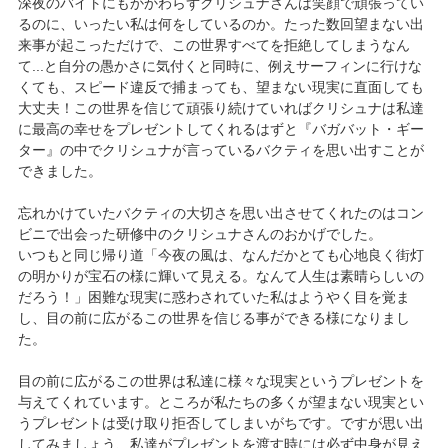
深夜のバイトにもかかわらずクリシュナさんは笑顔で頑張ってい
るのに、いったい私は何をしているのか。たった数回望まない出
来事が起こっただけで、この世界すべてを拒絶してしまうなん
て...と自分の愚かさに気付くと同時に、例えサーフィンに行けな
くても、スピード違反で捕まっても、望まない現実に直面しても
大丈夫！この世界を信じて頑張り続けていればクリシュナは私達
に最高の幸せをプレゼントしてくれるはずと『バガバット・ギー
ター』の中でクリシュナが言っているバクティを思い出すことが
できました。
忘れかけていたバクティの大切さを思い出させてくれたのはコン
ビニで出会った研修中のクリシュナさんのおかげでした。
いつもと同じ帰り道「今夜の風は、なんだかとても心地良く街灯
の明かりが宝石の様に輝いて見える。なんて人生は素晴らしいの
だろう！」困難な現実に惑わされていた私はようやく目を覚ま
し、目の前に広がるこの世界を信じる事ができる様になりまし
た。
目の前に広がるこの世界は私達に様々な現実というプレゼントを
与えてくれています。ところが私たちの多くが望まない現実とい
うプレゼントは受け取り拒否してしまいがちです。ですが思い出
してみましょう、私達がプレゼントを渡す時には必ず中身が見え