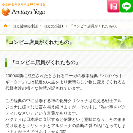
連絡先
ホーム
ヨガ哲学の小話
ヨガの小話1
『コンビニ店員がくれたもの』
『コンビニ店員がくれたもの』
『コンビニ店員がくれたもの』
2000年前に成立されたとされるヨーガの根本経典『バガバット・
ギーター』には私達の人生をより素晴らしい物に変えてくれる古
代賢者達の様々な智慧が記されています。
この経典の中に登場する神の化身クリシュナは迷える戦士アル
ジュナに様々な助言を与え続けますが、その中に『私の事をバク
ティしなさい』という言葉があります。
バクティは日本語に直訳すると信愛という意味になり、そのまま
受け取るとクリシュナとアルジュナの禁断の愛の話になってしま
いますがそうではありません(笑)。