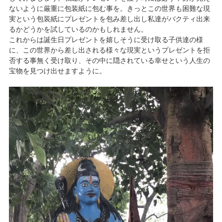
ないように厳重に包装紙に包む事を。きっとこの世界も困難な現
実という包装紙にプレゼントを包み差し出し私達がバクティ出来
るかどうかを試しているのかもしれません。
これからは誕生日プレゼントを嬉しそうに受け取る子供達の様
に、この世界から差し出される様々な現実というプレゼントを拒
否する事無く受け取り、その中に隠されている幸せという人生の
宝物を見つけ出せますように。